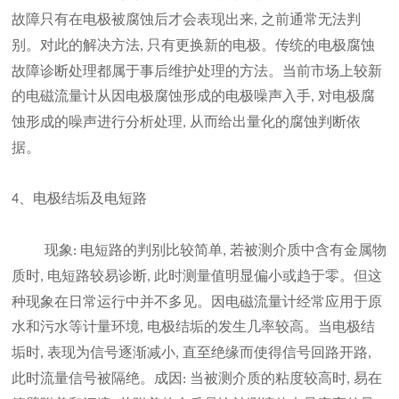
故障只有在电极被腐蚀后才会表现出来
之前通常无法判
,
别。对此的解决方法
只有更换新的电极。传统的电极腐蚀
,
故障诊断处理都属于事后维护处理的方法。当前市场上较新
的电磁流量计从因电极腐蚀形成的电极噪声入手
对电极腐
,
蚀形成的噪声进行分析处理
从而给出量化的腐蚀判断依
,
据。
、电极结垢及电短路
4
现象
电短路的判别比较简单
若被测介质中含有金属物
:
,
质时
电短路较易诊断
此时测量值明显偏小或趋于零。但这
,
,
种现象在日常运行中并不多见。因电磁流量计经常应用于原
水和污水等计量环境
电极结垢的发生几率较高。当电极结
,
垢时
表现为信号逐渐减小
直至绝缘而使得信号回路开路
,
,
,
此时流量信号被隔绝。成因
当被测介质的粘度较高时
易在
:
,