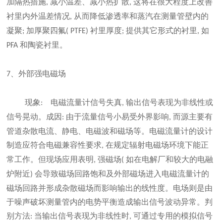
加隔热措施
减小温差、减小热扩散
这将在很大程度上改善
,
,
衬里内外温差情况
从而降低渗透率和蒸汽在测量管壁内的
,
凝聚
加厚聚四氟
衬里厚度
提供其它形式的衬里
如
;
( PTFE)
;
,
和陶瓷衬里。
PFA
、外部强电磁场
7
现象
电磁流量计信号失真
输出信号表现为非线性或
:
,
信号晃动。成因
由于流量信号小易受外界影响
而源主要有
:
,
管道杂散电流、静电、电磁波和磁场等。电磁流量计的设计
制造应符合电磁兼容性要求
在规定辐射电磁场环境下能正
,
常工作。但现场应用表明
强磁场
如在电解厂和较大的电融
,
(
炉附近
会导致磁场回路饱和及外部磁场进入电磁流量计的
)
磁场回路并形成杂散磁场而影响输出的线性度。电场则是由
于噪声破坏测量管内的电势平衡造成输出信号波动异常。判
别方法
当输出信号表现为非线性时
可通过专用的模拟信号
:
,