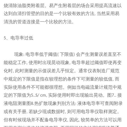
烧清除油脂类附着层。易产生附着层的场合采用提高流速以
达到自清扫管壁的目的是一个比较有效的方法
当然采用易
,
清洗的管道连接是一个比较的方法。
、电导率过低
5
现象
电导率低于阈值
下限值
会产生测量误差直至不
:
(
)
能稳定工作
使用时出现晃动现象
电导率超过阈值即使再变
,
,
化时
此时测量的示值误差几乎恒定。通常仪表制造厂规范
,
中规定的下限值是指在较理想的条件下可测量的较低值
而
,
实际使用条件不可能都很理想。例如当电磁流量计规范中规
定的下限值为
实际使用时即出现输出晃动。图
接
5..S/ cm,
7..
液电阻测量图
热扩散现象判别方法
液体电导率可查阅附录
8.
:
或有关手册
若缺少现成数据时
则可用电导率仪取样测定。
,
,
但有时候现场并不配备电导率仪
因此
较简单的方法可以用
,
,