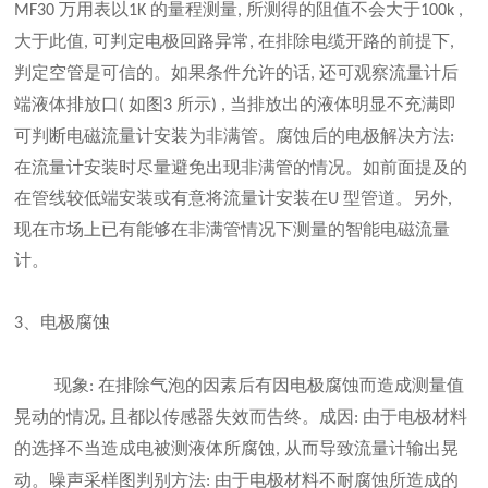
万用表以
的量程测量
所测得的阻值不会大于
MF30
1K
,
100k ,
大于此值
可判定电极回路异常
在排除电缆开路的前提下
,
,
,
判定空管是可信的。如果条件允许的话
还可观察流量计后
,
端液体排放口
如图
所示
当排放出的液体明显不充满即
(
3
) ,
可判断电磁流量计安装为非满管。腐蚀后的电极解决方法
:
在流量计安装时尽量避免出现非满管的情况。如前面提及的
在管线较低端安装或有意将流量计安装在
型管道。另外
U
,
现在市场上已有能够在非满管情况下测量的智能电磁流量
计。
、电极腐蚀
3
现象
在排除气泡的因素后有因电极腐蚀而造成测量值
:
晃动的情况
且都以传感器失效而告终。成因
由于电极材料
,
:
的选择不当造成电被测液体所腐蚀
从而导致流量计输出晃
,
动。噪声采样图判别方法
由于电极材料不耐腐蚀所造成的
: