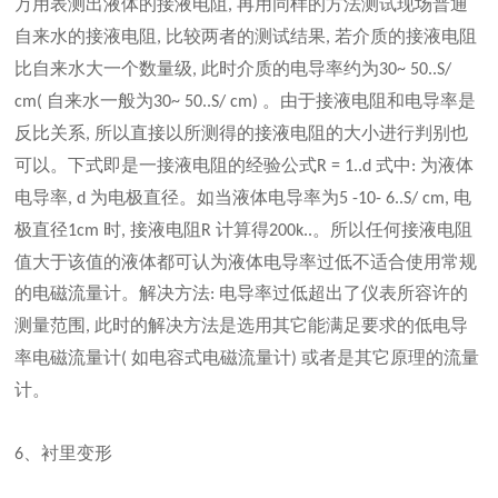
万用表测出液体的接液电阻
再用同样的方法测试现场普通
,
自来水的接液电阻
比较两者的测试结果
若介质的接液电阻
,
,
比自来水大一个数量级
此时介质的电导率约为
,
30~ 50..S/
自来水一般为
。由于接液电阻和电导率是
cm(
30~ 50..S/ cm)
反比关系
所以直接以所测得的接液电阻的大小进行判别也
,
可以。下式即是一接液电阻的经验公式
式中
为液体
R = 1..d
:
电导率
为电极直径。如当液体电导率为
电
, d
5 -10- 6..S/ cm,
极直径
时
接液电阻
计算得
。所以任何接液电阻
1cm
,
R
200k..
值大于该值的液体都可认为液体电导率过低不适合使用常规
的电磁流量计。解决方法
电导率过低超出了仪表所容许的
:
测量范围
此时的解决方法是选用其它能满足要求的低电导
,
率电磁流量计
如电容式电磁流量计
或者是其它原理的流量
(
)
计。
、衬里变形
6