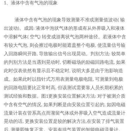
、液体中含有气泡的现象
1
液体中含有气泡的现象导致测量不准或测量值波动
输
(
出波动
。成因
液体中泡状气体的形成有从外界吸入和液体
)
:
中溶解气体
空气
转变成游离状气泡两种途径。若液体中含
(
)
有较大气泡
则会擦过电极时能遮盖整个电极
使流量信号输
,
,
入回路瞬间开路
导致输出信号出现晃动。判别方法
较简单
,
:
的判别方法是当遇到晃动时
切断磁场的励磁回路电流
如果
,
,
此时仪表依然有显示且不稳定时
说明大多是由于泡影响造
,
成。如果此时以指针式万用表测量电极电阻
可测量到电极
,
的回路电阻要比正常时高
但该测试需要靠人员长期积累的
,
测试经验和数据。图
更换安装位置解决方法
对于被测介质
1
:
中含有空气的情况
如果判断是由安装位置引起的
如因电磁
,
,
流量计装在管系高点而潴留气体或外界吸入空气造成流量计
晃动的话
更换安装位置是较的解决方法
在安装了排气装置
,
,
后
测量即恢复正常。安装有排气装置的智能电磁流量计。
,