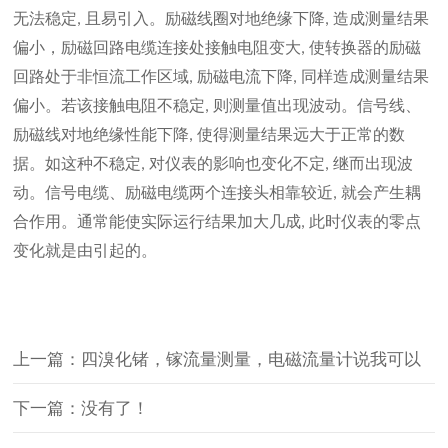
无法稳定
且易引入。励磁线圈对地绝缘下降
造成测量结果
,
,
偏小，励磁回路电缆连接处接触电阻变大
使转换器的励磁
,
回路处于非恒流工作区域
励磁电流下降
同样造成测量结果
,
,
偏小。若该接触电阻不稳定
则测量值出现波动。信号线、
,
励磁线对地绝缘性能下降
使得测量结果远大于正常的数
,
据。如这种不稳定
对仪表的影响也变化不定
继而出现波
,
,
动。信号电缆、励磁电缆两个连接头相靠较近
就会产生耦
,
合作用。通常能使实际运行结果加大几成
此时仪表的零点
,
变化就是由引起的。
上一篇：四溴化锗，镓流量测量，电磁流量计说我可以
下一篇：没有了！