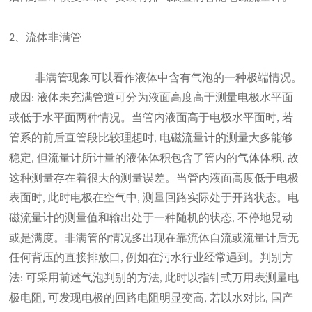
、流体非满管
2
非满管现象可以看作液体中含有气泡的一种极端情况。
成因
液体未充满管道可分为液面高度高于测量电极水平面
:
或低于水平面两种情况。当管内液面高于电极水平面时
若
,
管系的前后直管段比较理想时
电磁流量计的测量大多能够
,
稳定
但流量计所计量的液体体积包含了管内的气体体积
故
,
,
这种测量存在着很大的测量误差。当管内液面高度低于电极
表面时
此时电极在空气中
测量回路实际处于开路状态。电
,
,
磁流量计的测量值和输出处于一种随机的状态
不停地晃动
,
或是满度。非满管的情况多出现在靠流体自流或流量计后无
任何背压的直接排放口
例如在污水行业经常遇到。判别方
,
法
可采用前述气泡判别的方法
此时以指针式万用表测量电
:
,
极电阻
可发现电极的回路电阻明显变高
若以水对比
国产
,
,
,