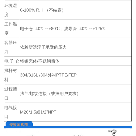
环境湿
0-100% R.H.（不结露）
度
工作温
电子仓:-40℃～+80℃；波导管:-40℃～+125℃
度
容器压
依赖所选浮子承受的压力
力
电 子 仓
铸铝壳体/不锈钢筒体
探杆材
304/316L /304外衬PTFE/FEP
料
过程接
法兰/螺纹连接（或按用户要求）
口
电气接
M20*1.5或1/2”NPT
口