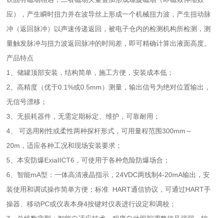
应），产生瞬时扭力并在波导丝上形成一个机械扭力波，产生扭动脉
冲（返回脉冲）以声速传递返回，被电子仓内的检测机构所检测，测
量触发脉冲与扭力波返回脉冲的时间差，即可精确计算出液面高度。
产品特点
1、储罐顶部安装，结构简单，施工方便，安装成本低；
2、高精度（优于0.1%或0.5mm）测量，输出信号为绝对位置输出，
无信号漂移；
3、无损耗器件，无需定期标定、维护，可靠耐用；
4、 可选用刚性或柔性两种探杆形式，可用量程范围300mm～
20m，适应各种工况和现场安装要求；
5、本安防爆ExiaIICT6，可使用于各种危险防爆场合；
6、智能mA型：一体高清液晶指示，24VDC两线制4-20mA输出，安
装使用和调试操作简单方便；标准 HART通信协议，可通过HART手
操器、移动PC或仪表本身4按键对仪表进行设定和调校；