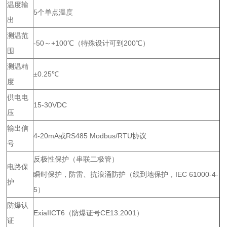
温度输
5个单点温度
出
测温范
-50～+100℃（特殊设计可到200℃）
围
测温精
±0.25℃
度
供电电
15-30VDC
压
输出信
4-20mA或RS485 Modbus/RTU协议
号
反极性保护（串联二极管）
电路保
瞬时保护，防雷、抗浪涌防护（线到地保护，IEC 61000-4-
护
5）
防爆认
ExiaIICT6（防爆证号CE13.2001）
证