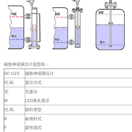
磁致伸缩液位计选型表：
SC-UZS
磁致伸缩液位计
代 码
显示方式
无
无显示
M
LED表头显示
代 码
探杆类型
R
标准杆式
F
柔性缆式