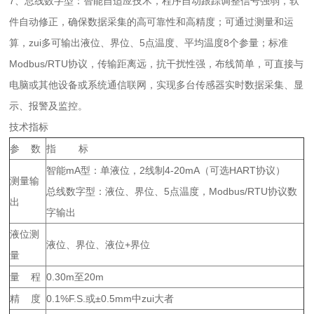
7、总线数字型：智能自适应技术，程序自动跟踪调整信号强弱，软
件自动修正，确保数据采集的高可靠性和高精度；可通过测量和运
算，zui多可输出液位、界位、5点温度、平均温度8个参量；标准
Modbus/RTU协议，传输距离远，抗干扰性强，布线简单，可直接与
电脑或其他设备或系统通信联网，实现多台传感器实时数据采集、显
示、报警及监控。
技术指标
参 数
指 标
智能mA型：单液位，2线制4-20mA（可选HART协议）
测量输
总线数字型：液位、界位、5点温度，Modbus/RTU协议数
出
字输出
液位测
液位、界位、液位+界位
量
量 程
0.30m至20m
精 度
0.1%F.S.或±0.5mm中zui大者