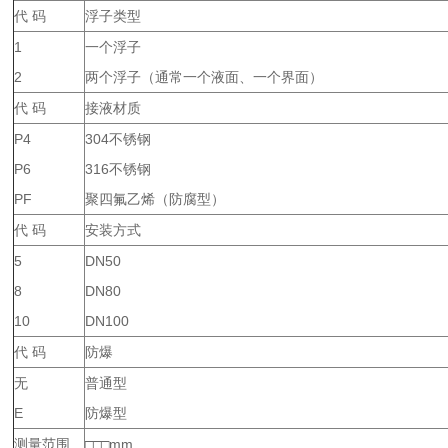
代 码
浮子类型
1
一个浮子
2
两个浮子（通常一个液面、一个界面）
代 码
接液材质
P4
304不锈钢
P6
316不锈钢
PF
聚四氟乙烯（防腐型）
代 码
安装方式
5
DN50
8
DN80
10
DN100
代 码
防爆
无
普通型
E
防爆型
测量范围
□□□mm